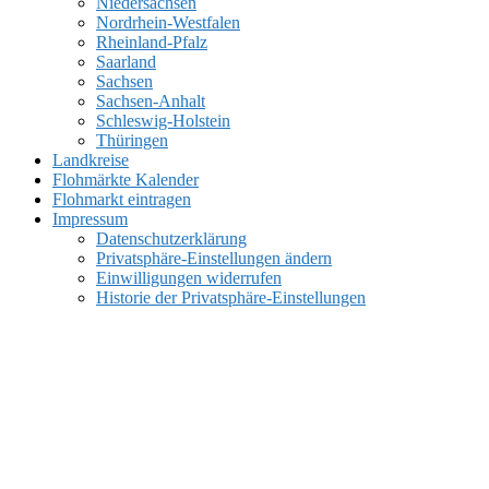
Niedersachsen
Nordrhein-Westfalen
Rheinland-Pfalz
Saarland
Sachsen
Sachsen-Anhalt
Schleswig-Holstein
Thüringen
Landkreise
Flohmärkte Kalender
Flohmarkt eintragen
Impressum
Datenschutzerklärung
Privatsphäre-Einstellungen ändern
Einwilligungen widerrufen
Historie der Privatsphäre-Einstellungen