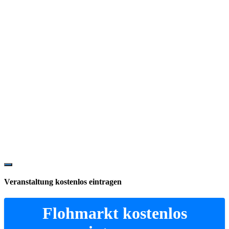
Show
Offscreen
Veranstaltung kostenlos eintragen
Content
Flohmarkt kostenlos