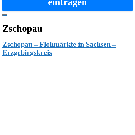
eintragen
Hide
Offscreen
Zschopau
Content
Zschopau – Flohmärkte in Sachsen –
Erzgebirgskreis