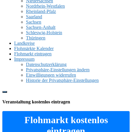
Niedersachsen
Nordrhein-Westfalen
Rheinland-Pfalz
Saarland
Sachsen
Sachsen-Anhalt
Schleswig-Holstein
Thüringen
Landkreise
Flohmärkte Kalender
Flohmarkt eintragen
Impressum
Datenschutzerklärung
Privatsphäre-Einstellungen ändern
Einwilligungen widerrufen
Historie der Privatsphäre-Einstellungen
Show
Offscreen
Veranstaltung kostenlos eintragen
Content
Flohmarkt kostenlos
eintragen