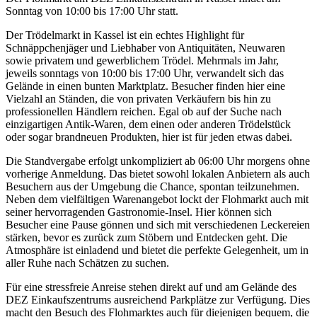
Sonntag von 10:00 bis 17:00 Uhr statt.
Der Trödelmarkt in Kassel ist ein echtes Highlight für
Schnäppchenjäger und Liebhaber von Antiquitäten, Neuwaren
sowie privatem und gewerblichem Trödel. Mehrmals im Jahr,
jeweils sonntags von 10:00 bis 17:00 Uhr, verwandelt sich das
Gelände in einen bunten Marktplatz. Besucher finden hier eine
Vielzahl an Ständen, die von privaten Verkäufern bis hin zu
professionellen Händlern reichen. Egal ob auf der Suche nach
einzigartigen Antik-Waren, dem einen oder anderen Trödelstück
oder sogar brandneuen Produkten, hier ist für jeden etwas dabei.
Die Standvergabe erfolgt unkompliziert ab 06:00 Uhr morgens ohne
vorherige Anmeldung. Das bietet sowohl lokalen Anbietern als auch
Besuchern aus der Umgebung die Chance, spontan teilzunehmen.
Neben dem vielfältigen Warenangebot lockt der Flohmarkt auch mit
seiner hervorragenden Gastronomie-Insel. Hier können sich
Besucher eine Pause gönnen und sich mit verschiedenen Leckereien
stärken, bevor es zurück zum Stöbern und Entdecken geht. Die
Atmosphäre ist einladend und bietet die perfekte Gelegenheit, um in
aller Ruhe nach Schätzen zu suchen.
Für eine stressfreie Anreise stehen direkt auf und am Gelände des
DEZ Einkaufszentrums ausreichend Parkplätze zur Verfügung. Dies
macht den Besuch des Flohmarktes auch für diejenigen bequem, die