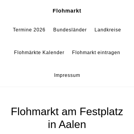
Zum
Zur
Sh
Flohmarkt
Of
Inhalt
Fußzeile
Co
springen
springen
Termine 2026
Bundesländer
Landkreise
Flohmärkte Kalender
Flohmarkt eintragen
Impressum
Flohmarkt am Festplatz
in Aalen