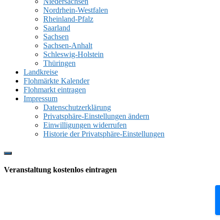
Niedersachsen
Nordrhein-Westfalen
Rheinland-Pfalz
Saarland
Sachsen
Sachsen-Anhalt
Schleswig-Holstein
Thüringen
Landkreise
Flohmärkte Kalender
Flohmarkt eintragen
Impressum
Datenschutzerklärung
Privatsphäre-Einstellungen ändern
Einwilligungen widerrufen
Historie der Privatsphäre-Einstellungen
Show
Offscreen
Veranstaltung kostenlos eintragen
Content