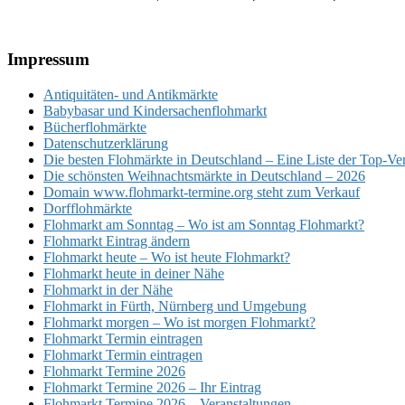
Footer
Impressum
Antiquitäten- und Antikmärkte
Babybasar und Kindersachenflohmarkt
Bücherflohmärkte
Datenschutzerklärung
Die besten Flohmärkte in Deutschland – Eine Liste der Top-Ve
Die schönsten Weihnachtsmärkte in Deutschland – 2026
Domain www.flohmarkt-termine.org steht zum Verkauf
Dorfflohmärkte
Flohmarkt am Sonntag – Wo ist am Sonntag Flohmarkt?
Flohmarkt Eintrag ändern
Flohmarkt heute – Wo ist heute Flohmarkt?
Flohmarkt heute in deiner Nähe
Flohmarkt in der Nähe
Flohmarkt in Fürth, Nürnberg und Umgebung
Flohmarkt morgen – Wo ist morgen Flohmarkt?
Flohmarkt Termin eintragen
Flohmarkt Termin eintragen
Flohmarkt Termine 2026
Flohmarkt Termine 2026 – Ihr Eintrag
Flohmarkt Termine 2026 – Veranstaltungen