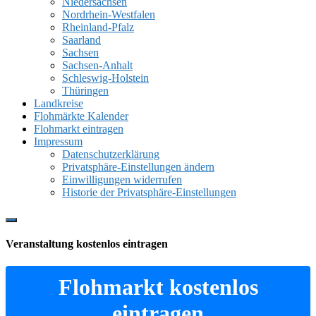
Niedersachsen
Nordrhein-Westfalen
Rheinland-Pfalz
Saarland
Sachsen
Sachsen-Anhalt
Schleswig-Holstein
Thüringen
Landkreise
Flohmärkte Kalender
Flohmarkt eintragen
Impressum
Datenschutzerklärung
Privatsphäre-Einstellungen ändern
Einwilligungen widerrufen
Historie der Privatsphäre-Einstellungen
Show
Offscreen
Veranstaltung kostenlos eintragen
Content
Flohmarkt kostenlos
eintragen