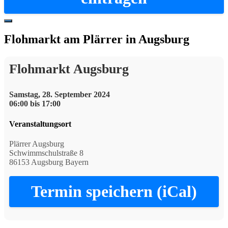
Hide
Offscreen
Flohmarkt am Plärrer in Augsburg
Content
Flohmarkt Augsburg
Samstag, 28. September 2024
06:00 bis 17:00
Veranstaltungsort
Plärrer Augsburg
Schwimmschulstraße 8
86153 Augsburg Bayern
Termin speichern (iCal)