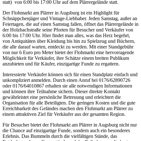
statt) von 6:00 bis 17:00 Uhr auf dem Plärrergelände statt.
Der Flohmarkt am Plärrer in Augsburg ist ein Highlight für
Schnäppchenjäger und Vintage-Liebhaber. Jeden Samstag, außer an
Feiertagen, die auf einen Samstag fallen, öffnet das Plärrergelände in
der Holzbachstraße seine Pforten für Besucher und Verkäufer von
6:00 bis 17:00 Uhr. Hier findet man alles, was das Herz begehrt,
von Antiquitäten über Kleidung bis hin zu Spielzeug und Büchern,
die alle darauf warten, entdeckt zu werden. Mit einer Standgebühr
von nur 6 Euro pro Meter bietet der Flohmarkt eine hervorragende
Möglichkeit für Verkäufer, ihre Schätze einem breiten Publikum
anzubieten und für Käufer, einzigartige Funde zu ergattern.
Interessierte Verkäufer können sich für einen Standplatz einfach und
unkompliziert anmelden. Durch einen Anruf bei 0176/62890726
oder 0176/64010867 erhalten sie alle notwendigen Informationen
und können ihre Teilnahme sichern. Dieser direkte Kontakt
gewährleistet eine persönliche Betreuung und erleichtert die
Organisation für alle Beteiligten. Die geringen Kosten und die gute
Erreichbarkeit des Geländes machen den Flohmarkt am Plärrer zu
einem attraktiven Ziel für Verkäufer aus der gesamten Region.
Für Besucher bietet der Flohmarkt am Plärrer in Augsburg nicht nur
die Chance auf einzigartige Funde, sondern auch ein besonderes
Erlebnis. Das Bummeln durch die vielfältigen Stände, das