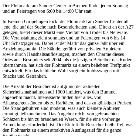
Der Flohmarkt am Sander Center in Bremen findet jeden Sonntag
und an Feiertagen von 6:00 bis 14:00 Uhr statt.
In Bremen Gröpelingen lockt der Flohmarkt am Sander-Center all
jene, die auf der Suche nach Besonderheiten sind. Direkt an der A27
gelegen, bietet dieser Markt eine Vielfalt von Trödel bis Neuware.
Die Veranstaltung zieht sonntags und an Feiertagen von 6 bis 14
Uhr Schatzjäger an. Dabei ist der Markt das ganze Jahr über ein
Anziehungspunkt. Die Stände, geführt von privaten Anbietern
sowie durch Haushaltsauflösungen, machen den Charme dieses
Ortes aus. Besonders seit 2004, als die jetzigen Betreiber das Ruder
übernahmen, hat sich der Flohmarkt zu einem beliebten Treffpunkt
entwickelt. Für das leibliche Wohl sorgt ein Imbisswagen mit
Snacks und Getränken.
Die Anzahl der Besucher ist aufgrund der aktuellen
Sicherheitsmaßnahmen auf 1000 limitiert, was den Bummel
angenehm macht. Interessierte finden hier alles, von
Alltagsgegenständen bis zu Raritäten, und das zu günstigen Preisen.
Die Standgebühren sind moderat, was auch kleinere Anbieter
ermutigt, teilzunehmen. Das Angebot reicht von gebrauchten
Schätzen bis hin zu brandneuen Waren, für die eine vorherige
Anmeldung erforderlich ist. Der Eintritt für Besucher bleibt frei, was
den Flohmarkt zu einem attraktiven Ausflugsziel für die ganze
Familie macht.