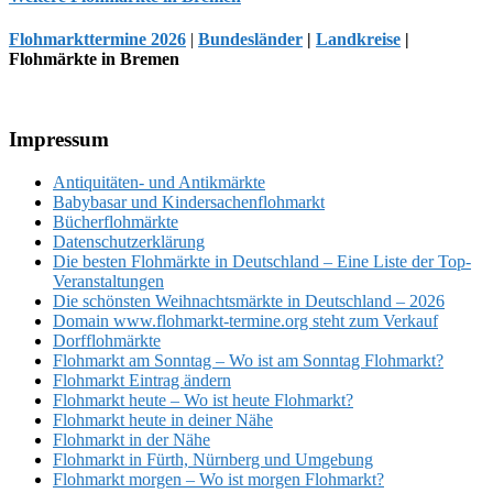
Flohmarkttermine 2026
|
Bundesländer
|
Landkreise
|
Flohmärkte in Bremen
Footer
Impressum
Antiquitäten- und Antikmärkte
Babybasar und Kindersachenflohmarkt
Bücherflohmärkte
Datenschutzerklärung
Die besten Flohmärkte in Deutschland – Eine Liste der Top-
Veranstaltungen
Die schönsten Weihnachtsmärkte in Deutschland – 2026
Domain www.flohmarkt-termine.org steht zum Verkauf
Dorfflohmärkte
Flohmarkt am Sonntag – Wo ist am Sonntag Flohmarkt?
Flohmarkt Eintrag ändern
Flohmarkt heute – Wo ist heute Flohmarkt?
Flohmarkt heute in deiner Nähe
Flohmarkt in der Nähe
Flohmarkt in Fürth, Nürnberg und Umgebung
Flohmarkt morgen – Wo ist morgen Flohmarkt?