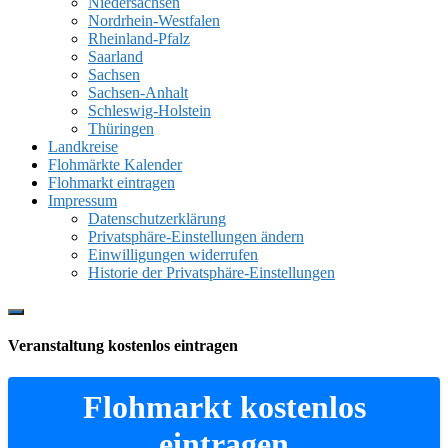
Niedersachsen
Nordrhein-Westfalen
Rheinland-Pfalz
Saarland
Sachsen
Sachsen-Anhalt
Schleswig-Holstein
Thüringen
Landkreise
Flohmärkte Kalender
Flohmarkt eintragen
Impressum
Datenschutzerklärung
Privatsphäre-Einstellungen ändern
Einwilligungen widerrufen
Historie der Privatsphäre-Einstellungen
Show
Offscreen
Veranstaltung kostenlos eintragen
Content
Flohmarkt kostenlos
eintragen