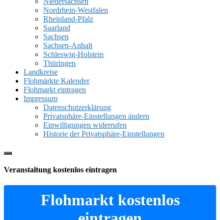
Niedersachsen
Nordrhein-Westfalen
Rheinland-Pfalz
Saarland
Sachsen
Sachsen-Anhalt
Schleswig-Holstein
Thüringen
Landkreise
Flohmärkte Kalender
Flohmarkt eintragen
Impressum
Datenschutzerklärung
Privatsphäre-Einstellungen ändern
Einwilligungen widerrufen
Historie der Privatsphäre-Einstellungen
Show
Offscreen
Veranstaltung kostenlos eintragen
Content
Flohmarkt kostenlos
eintragen