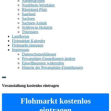
Niedersachsen
Nordrhein-Westfalen
Rheinland-Pfalz
Saarland
Sachsen
Sachsen-Anhalt
Schleswig-Holstein
Thüringen
Landkreise
Flohmärkte Kalender
Flohmarkt eintragen
Impressum
Datenschutzerklärung
Privatsphäre-Einstellungen ändern
Einwilligungen widerrufen
Historie der Privatsphäre-Einstellungen
Show
Offscreen
Veranstaltung kostenlos eintragen
Content
Flohmarkt kostenlos
eintragen