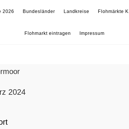
e 2026
Bundesländer
Landkreise
Flohmärkte K
rkt im Bücherstüberl in Kol
Flohmarkt eintragen
Impressum
ermoor
ärz 2024
0
ort