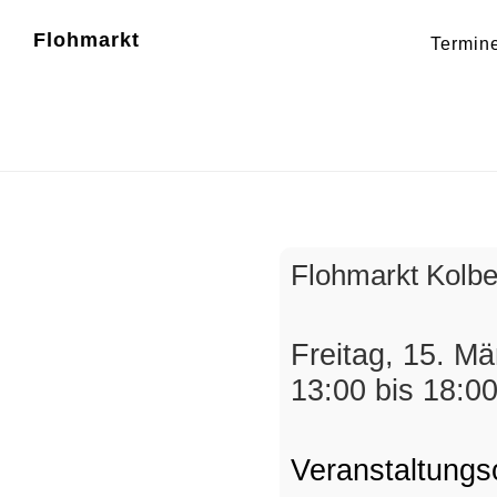
Zum
Zur
Flohmarkt
Termin
Inhalt
Fußzeile
Flohma
springen
springen
Flohmarkt Kolb
Freitag, 15. M
13:00 bis 18:0
Veranstaltungs