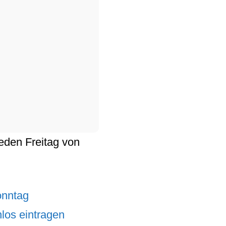
 jeden
Freitag
von
onntag
los eintragen