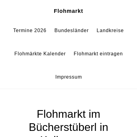
Zum
Zur
Sh
Flohmarkt
Of
Inhalt
Fußzeile
Co
springen
springen
Termine 2026
Bundesländer
Landkreise
Flohmärkte Kalender
Flohmarkt eintragen
Impressum
Flohmarkt im
Bücherstüberl in