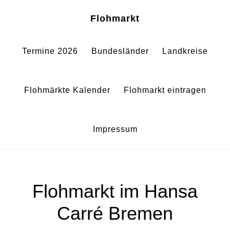
Zum
Zur
Sh
Flohmarkt
Of
Inhalt
Fußzeile
Co
springen
springen
Termine 2026
Bundesländer
Landkreise
Flohmärkte Kalender
Flohmarkt eintragen
Impressum
Flohmarkt im Hansa
Carré Bremen