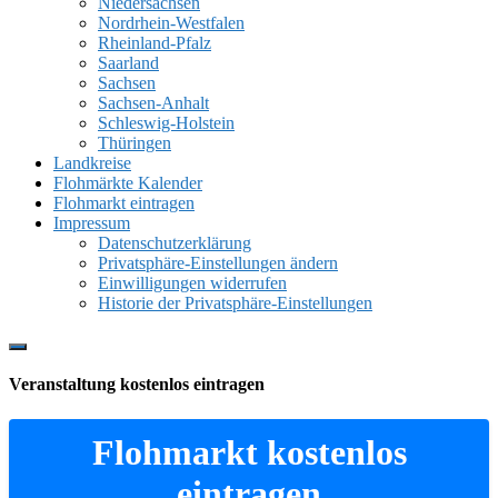
Niedersachsen
Nordrhein-Westfalen
Rheinland-Pfalz
Saarland
Sachsen
Sachsen-Anhalt
Schleswig-Holstein
Thüringen
Landkreise
Flohmärkte Kalender
Flohmarkt eintragen
Impressum
Datenschutzerklärung
Privatsphäre-Einstellungen ändern
Einwilligungen widerrufen
Historie der Privatsphäre-Einstellungen
Show
Offscreen
Veranstaltung kostenlos eintragen
Content
Flohmarkt kostenlos
eintragen