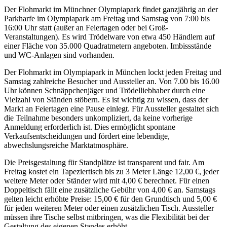
Der Flohmarkt im Münchner Olympiapark findet ganzjährig an der
Parkharfe im Olympiapark am Freitag und Samstag von 7:00 bis
16:00 Uhr statt (außer an Feiertagen oder bei Groß-
Veranstaltungen). Es wird Trödelware von etwa 450 Händlern auf
einer Fläche von 35.000 Quadratmetern angeboten. Imbissstände
und WC-Anlagen sind vorhanden.
Der Flohmarkt im Olympiapark in München lockt jeden Freitag und
Samstag zahlreiche Besucher und Aussteller an. Von 7.00 bis 16.00
Uhr können Schnäppchenjäger und Trödelliebhaber durch eine
Vielzahl von Ständen stöbern. Es ist wichtig zu wissen, dass der
Markt an Feiertagen eine Pause einlegt. Für Aussteller gestaltet sich
die Teilnahme besonders unkompliziert, da keine vorherige
Anmeldung erforderlich ist. Dies ermöglicht spontane
Verkaufsentscheidungen und fördert eine lebendige,
abwechslungsreiche Marktatmosphäre.
Die Preisgestaltung für Standplätze ist transparent und fair. Am
Freitag kostet ein Tapeziertisch bis zu 3 Meter Länge 12,00 €, jeder
weitere Meter oder Ständer wird mit 4,00 € berechnet. Für einen
Doppeltisch fällt eine zusätzliche Gebühr von 4,00 € an. Samstags
gelten leicht erhöhte Preise: 15,00 € für den Grundtisch und 5,00 €
für jeden weiteren Meter oder einen zusätzlichen Tisch. Aussteller
müssen ihre Tische selbst mitbringen, was die Flexibilität bei der
Gestaltung des eigenen Standes erhöht.