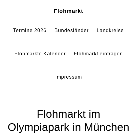
Zum
Zur
Sh
Flohmarkt
Of
Inhalt
Fußzeile
Co
springen
springen
Termine 2026
Bundesländer
Landkreise
Flohmärkte Kalender
Flohmarkt eintragen
Impressum
Flohmarkt im
Olympiapark in München