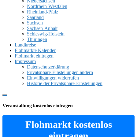
Niedersachsen
Nordrhein-Westfalen
Rheinland-Pfalz
Saarland
Sachsen
Sachsen-Anhalt
Schleswig-Holstein
Thüringen
Landkreise
Flohmärkte Kalender
Flohmarkt eintragen
Impressum
Datenschutzerklärung
Privatsphäre-Einstellungen ändern
Einwilligungen widerrufen
Historie der Privatsphäre-Einstellungen
Show
Offscreen
Veranstaltung kostenlos eintragen
Content
Flohmarkt kostenlos
eintragen