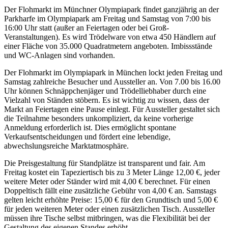
Der Flohmarkt im Münchner Olympiapark findet ganzjährig an der
Parkharfe im Olympiapark am Freitag und Samstag von 7:00 bis
16:00 Uhr statt (außer an Feiertagen oder bei Groß-
Veranstaltungen). Es wird Trödelware von etwa 450 Händlern auf
einer Fläche von 35.000 Quadratmetern angeboten. Imbissstände
und WC-Anlagen sind vorhanden.
Der Flohmarkt im Olympiapark in München lockt jeden Freitag und
Samstag zahlreiche Besucher und Aussteller an. Von 7.00 bis 16.00
Uhr können Schnäppchenjäger und Trödelliebhaber durch eine
Vielzahl von Ständen stöbern. Es ist wichtig zu wissen, dass der
Markt an Feiertagen eine Pause einlegt. Für Aussteller gestaltet sich
die Teilnahme besonders unkompliziert, da keine vorherige
Anmeldung erforderlich ist. Dies ermöglicht spontane
Verkaufsentscheidungen und fördert eine lebendige,
abwechslungsreiche Marktatmosphäre.
Die Preisgestaltung für Standplätze ist transparent und fair. Am
Freitag kostet ein Tapeziertisch bis zu 3 Meter Länge 12,00 €, jeder
weitere Meter oder Ständer wird mit 4,00 € berechnet. Für einen
Doppeltisch fällt eine zusätzliche Gebühr von 4,00 € an. Samstags
gelten leicht erhöhte Preise: 15,00 € für den Grundtisch und 5,00 €
für jeden weiteren Meter oder einen zusätzlichen Tisch. Aussteller
müssen ihre Tische selbst mitbringen, was die Flexibilität bei der
Gestaltung des eigenen Standes erhöht.