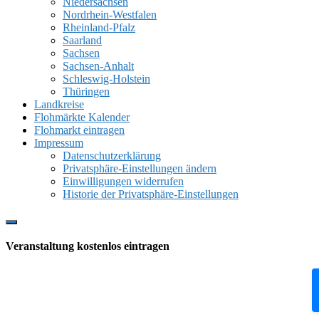
Niedersachsen
Nordrhein-Westfalen
Rheinland-Pfalz
Saarland
Sachsen
Sachsen-Anhalt
Schleswig-Holstein
Thüringen
Landkreise
Flohmärkte Kalender
Flohmarkt eintragen
Impressum
Datenschutzerklärung
Privatsphäre-Einstellungen ändern
Einwilligungen widerrufen
Historie der Privatsphäre-Einstellungen
Show
Offscreen
Veranstaltung kostenlos eintragen
Content