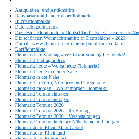
Antiquitäten- und Antikmärkte
Babybasar und Kindersachenflohmarkt
Bücherflohmärkte
Datenschutzerklärung
Die besten Flohmärkte in Deutschland – Eine Liste der Top-Ve
Die schönsten Weihnachtsmärkte in Deutschland – 2026
Domain www.flohmarkt-termine.org steht zum Verkauf
Dorfflohmärkte
Flohmarkt am Sonntag – Wo ist am Sonntag Flohmarkt?
Flohmarkt Eintrag ändern
Flohmarkt heute – Wo ist heute Flohmarkt?
Flohmarkt heute in deiner Nähe
Flohmarkt in der Nähe
Flohmarkt in Fürth, Nürnberg und Umgebung
Flohmarkt morgen – Wo ist morgen Flohmarkt?
Flohmarkt Termin eintragen
Flohmarkt Termin eintragen
Flohmarkt Termine 2026
Flohmarkt Termine 2026 – Ihr Eintrag
Flohmarkt Termine 2026 – Veranstaltungen
Flohmarkt Termine in deiner Nähe heute und morgen
Flohmärkte im Rhein-Main-Gebiet
Flohmärkte im Rheinland
Flohmärkte im Ruhrgebiet