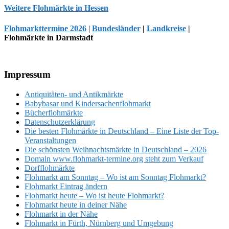
Weitere Flohmärkte in Hessen
Flohmarkttermine 2026
|
Bundesländer
|
Landkreise
|
Flohmärkte in Darmstadt
Footer
Impressum
Antiquitäten- und Antikmärkte
Babybasar und Kindersachenflohmarkt
Bücherflohmärkte
Datenschutzerklärung
Die besten Flohmärkte in Deutschland – Eine Liste der Top-
Veranstaltungen
Die schönsten Weihnachtsmärkte in Deutschland – 2026
Domain www.flohmarkt-termine.org steht zum Verkauf
Dorfflohmärkte
Flohmarkt am Sonntag – Wo ist am Sonntag Flohmarkt?
Flohmarkt Eintrag ändern
Flohmarkt heute – Wo ist heute Flohmarkt?
Flohmarkt heute in deiner Nähe
Flohmarkt in der Nähe
Flohmarkt in Fürth, Nürnberg und Umgebung