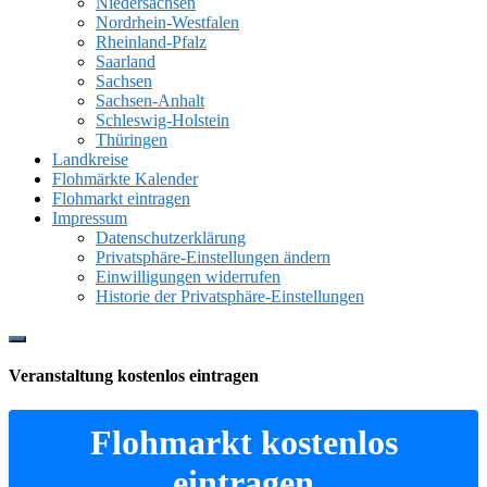
Niedersachsen
Nordrhein-Westfalen
Rheinland-Pfalz
Saarland
Sachsen
Sachsen-Anhalt
Schleswig-Holstein
Thüringen
Landkreise
Flohmärkte Kalender
Flohmarkt eintragen
Impressum
Datenschutzerklärung
Privatsphäre-Einstellungen ändern
Einwilligungen widerrufen
Historie der Privatsphäre-Einstellungen
Show
Offscreen
Veranstaltung kostenlos eintragen
Content
Flohmarkt kostenlos
eintragen