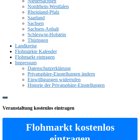
Niedersachsen
Nordrhein-Westfalen
Rheinland-Pfalz
Saarland
Sachsen
Sachsen-Anhalt
Schleswig-Holstein
Thüringen
Landkreise
Flohmärkte Kalender
Flohmarkt eintragen
Impressum
Datenschutzerklärung
Privatsphäre-Einstellungen ändern
Einwilligungen widerrufen
Historie der Privatsphäre-Einstellungen
Show
Offscreen
Veranstaltung kostenlos eintragen
Content
Flohmarkt kostenlos
eintragen