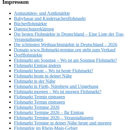
Footer
Impressum
Antiquitäten- und Antikmärkte
Babybasar und Kindersachenflohmarkt
Bücherflohmärkte
Datenschutzerklärung
Die besten Flohmärkte in Deutschland – Eine Liste der Top-
Veranstaltungen
Die schönsten Weihnachtsmärkte in Deutschland – 2026
Domain www.flohmarkt-termine.org steht zum Verkauf
Dorfflohmärkte
Flohmarkt am Sonntag – Wo ist am Sonntag Flohmarkt?
Flohmarkt Eintrag ändern
Flohmarkt heute – Wo ist heute Flohmarkt?
Flohmarkt heute in deiner Nähe
Flohmarkt in der Nähe
Flohmarkt in Fürth, Nürnberg und Umgebung
Flohmarkt morgen – Wo ist morgen Flohmarkt?
Flohmarkt Termin eintragen
Flohmarkt Termin eintragen
Flohmarkt Termine 2026
Flohmarkt Termine 2026 – Ihr Eintrag
Flohmarkt Termine 2026 – Veranstaltungen
Flohmarkt Termine in deiner Nähe heute und morgen
Flohmärkte im Rhein-Main-Gebiet