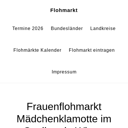
Zum
Zur
Sh
Flohmarkt
Of
Inhalt
Fußzeile
Co
springen
springen
Termine 2026
Bundesländer
Landkreise
Flohmärkte Kalender
Flohmarkt eintragen
Impressum
Frauenflohmarkt
Mädchenklamotte im