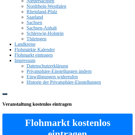
Niedersachsen
Nordrhein-Westfalen
Rheinland-Pfalz
Saarland
Sachsen
Sachsen-Anhalt
Schleswig-Holstein
Thüringen
Landkreise
Flohmärkte Kalender
Flohmarkt eintragen
Impressum
Datenschutzerklärung
Privatsphäre-Einstellungen ändern
Einwilligungen widerrufen
Historie der Privatsphäre-Einstellungen
Show
Offscreen
Veranstaltung kostenlos eintragen
Content
Flohmarkt kostenlos
eintragen