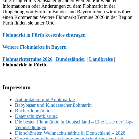
kurzfristig vom Veranstalter geändert werden. Für weiteren
Informationen oder Änderungen zu dem Flohmarkt in der
Umgebung von Fürth im Bundesland Bayern freuen wir uns über
einen Kommentar. Weitere Flohmarkt Termine 2026 in der Region
Fürth finden sie unter Orte.
Flohmarkt in Fürth kostenlos eintragen
Weitere Flohmärkte in Bayern
Flohmarkttermine 2026
|
Bundesländer
|
Landkreise
|
Flohmärkte in Fürth
Footer
Impressum
Antiquitäten- und Antikmärkte
Babybasar und Kindersachenflohmarkt
Bücherflohmärkte
Datenschutzerklärung
Die besten Flohmärkte in Deutschland – Eine Liste der Top-
Veranstaltungen
Die schönsten Weihnachtsmärkte in Deutschland – 2026
Domain www.flohmarkt-termine.org steht zum Verkauf