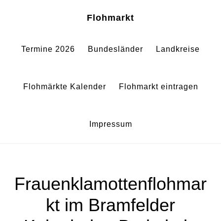
Zum
Zur
Sh
Flohmarkt
Of
Inhalt
Fußzeile
Co
springen
springen
Termine 2026
Bundesländer
Landkreise
Flohmärkte Kalender
Flohmarkt eintragen
Impressum
Frauenklamottenflohmar
kt im Bramfelder