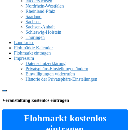
Niedersachsen
Nordrhein-Westfalen
Rheinland-Pfalz
Saarland
Sachsen
Sachsen-Anhalt
Schleswig-Holstein
Thüringen
Landkreise
Flohmärkte Kalender
Flohmarkt eintragen
Impressum
Datenschutzerklärung
Privatsphäre-Einstellungen ändern
Einwilligungen widerrufen
Historie der Privatsphäre-Einstellungen
Show
Offscreen
Veranstaltung kostenlos eintragen
Content
Flohmarkt kostenlos
eintragen