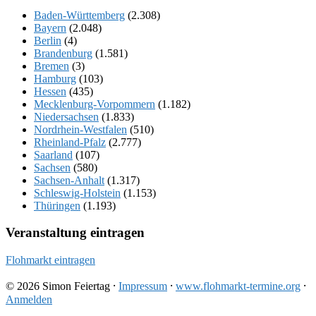
Baden-Württemberg
(2.308)
Bayern
(2.048)
Berlin
(4)
Brandenburg
(1.581)
Bremen
(3)
Hamburg
(103)
Hessen
(435)
Mecklenburg-Vorpommern
(1.182)
Niedersachsen
(1.833)
Nordrhein-Westfalen
(510)
Rheinland-Pfalz
(2.777)
Saarland
(107)
Sachsen
(580)
Sachsen-Anhalt
(1.317)
Schleswig-Holstein
(1.153)
Thüringen
(1.193)
Veranstaltung eintragen
Flohmarkt eintragen
© 2026 Simon Feiertag ⸱
Impressum
⸱
www.flohmarkt-termine.org
⸱
Anmelden