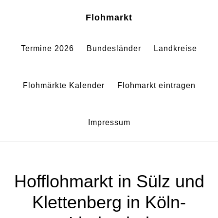
Zum
Zur
Sh
Flohmarkt
Of
Inhalt
Fußzeile
Co
springen
springen
Termine 2026
Bundesländer
Landkreise
Flohmärkte Kalender
Flohmarkt eintragen
Impressum
Hofflohmarkt in Sülz und
Klettenberg in Köln-