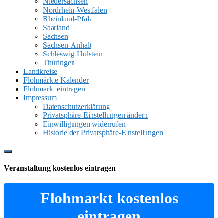
Niedersachsen
Nordrhein-Westfalen
Rheinland-Pfalz
Saarland
Sachsen
Sachsen-Anhalt
Schleswig-Holstein
Thüringen
Landkreise
Flohmärkte Kalender
Flohmarkt eintragen
Impressum
Datenschutzerklärung
Privatsphäre-Einstellungen ändern
Einwilligungen widerrufen
Historie der Privatsphäre-Einstellungen
Show
Offscreen
Veranstaltung kostenlos eintragen
Content
Flohmarkt kostenlos
eintragen