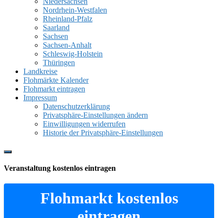
Niedersachsen
Nordrhein-Westfalen
Rheinland-Pfalz
Saarland
Sachsen
Sachsen-Anhalt
Schleswig-Holstein
Thüringen
Landkreise
Flohmärkte Kalender
Flohmarkt eintragen
Impressum
Datenschutzerklärung
Privatsphäre-Einstellungen ändern
Einwilligungen widerrufen
Historie der Privatsphäre-Einstellungen
Show
Offscreen
Veranstaltung kostenlos eintragen
Content
Flohmarkt kostenlos
eintragen