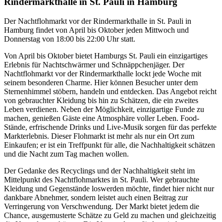
Rindermarkthalle in St. Pauli in Hamburg
Der Nachtflohmarkt vor der Rindermarkthalle in St. Pauli in
Hamburg findet von April bis Oktober jeden Mittwoch und
Donnerstag von 18:00 bis 22:00 Uhr statt.
Von April bis Oktober bietet Hamburgs St. Pauli ein einzigartiges
Erlebnis für Nachtschwärmer und Schnäppchenjäger. Der
Nachtflohmarkt vor der Rindermarkthalle lockt jede Woche mit
seinem besonderen Charme. Hier können Besucher unter dem
Sternenhimmel stöbern, handeln und entdecken. Das Angebot reicht
von gebrauchter Kleidung bis hin zu Schätzen, die ein zweites
Leben verdienen. Neben der Möglichkeit, einzigartige Funde zu
machen, genießen Gäste eine Atmosphäre voller Leben. Food-
Stände, erfrischende Drinks und Live-Musik sorgen für das perfekte
Markterlebnis. Dieser Flohmarkt ist mehr als nur ein Ort zum
Einkaufen; er ist ein Treffpunkt für alle, die Nachhaltigkeit schätzen
und die Nacht zum Tag machen wollen.
Der Gedanke des Recyclings und der Nachhaltigkeit steht im
Mittelpunkt des Nachtflohmarktes in St. Pauli. Wer gebrauchte
Kleidung und Gegenstände loswerden möchte, findet hier nicht nur
dankbare Abnehmer, sondern leistet auch einen Beitrag zur
Verringerung von Verschwendung. Der Markt bietet jedem die
Chance, ausgemusterte Schätze zu Geld zu machen und gleichzeitig