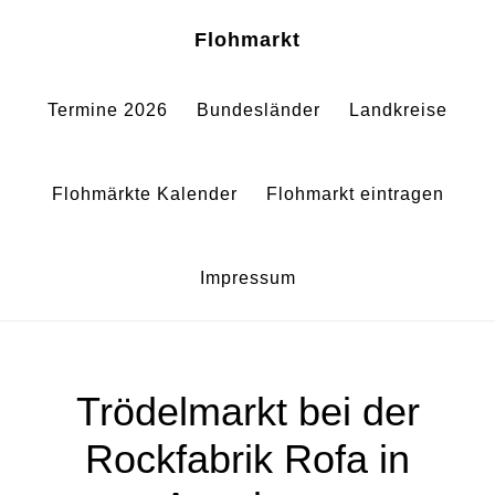
Zum
Zur
Sh
Flohmarkt
Of
Inhalt
Fußzeile
Co
springen
springen
Termine 2026
Bundesländer
Landkreise
Flohmärkte Kalender
Flohmarkt eintragen
Impressum
Trödelmarkt bei der
Rockfabrik Rofa in