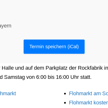
ayern
Termin speichern (iCal)
r
Halle
und auf dem
Parkplatz
der
Rockfabrik
i
nd
Samstag
von
6:00
bis
16:00
Uhr statt.
ohmarkt
Flohmarkt am S
Flohmarkt kosten