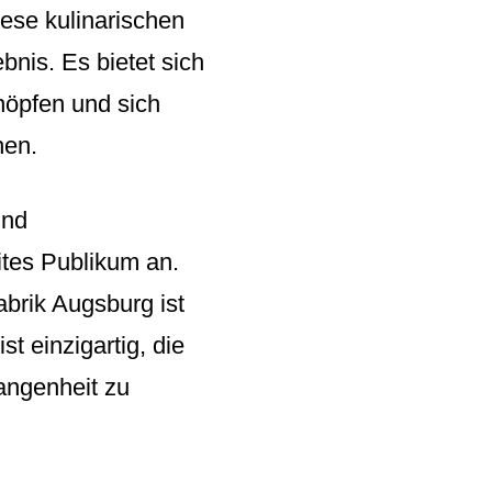
ese kulinarischen
is. Es bietet sich
höpfen und sich
hen.
und
ites Publikum an.
brik Augsburg ist
t einzigartig, die
angenheit zu