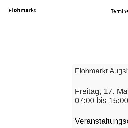
Zum
Zur
Flohmarkt
Termin
Inhalt
Fußzeile
Trödelmar
springen
springen
Flohmarkt Augs
Freitag, 17. Ma
07:00 bis 15:0
Veranstaltungs