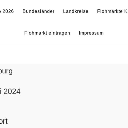
e 2026
Bundesländer
Landkreise
Flohmärkte K
kt bei der Rockfabrik Rofa i
Flohmarkt eintragen
Impressum
burg
i 2024
0
ort