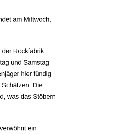
indet am Mittwoch,
z der Rockfabrik
eitag und Samstag
njäger hier fündig
n Schätzen. Die
ird, was das Stöbern
 verwöhnt ein