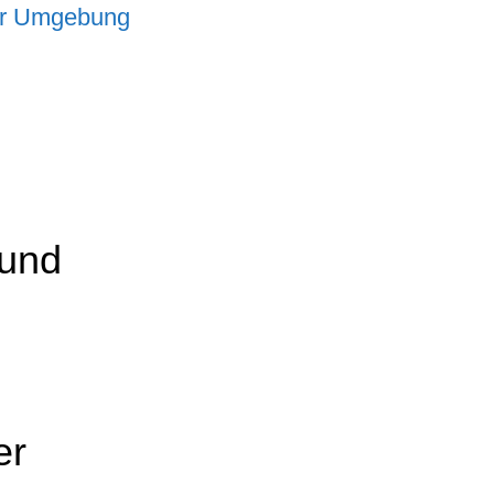
er Umgebung
 und
er