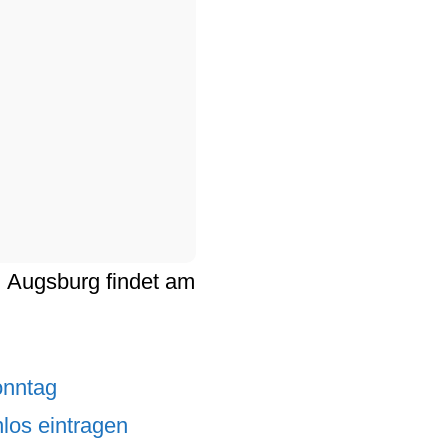
n
Augsburg
findet am
onntag
los eintragen