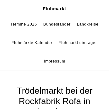
Zum
Zur
Sh
Flohmarkt
Of
Inhalt
Fußzeile
Co
springen
springen
Termine 2026
Bundesländer
Landkreise
Flohmärkte Kalender
Flohmarkt eintragen
Impressum
Trödelmarkt bei der
Rockfabrik Rofa in