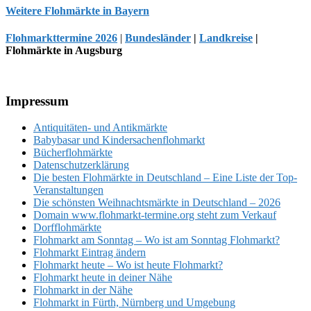
Weitere Flohmärkte in Bayern
Flohmarkttermine 2026
|
Bundesländer
|
Landkreise
|
Flohmärkte in Augsburg
Footer
Impressum
Antiquitäten- und Antikmärkte
Babybasar und Kindersachenflohmarkt
Bücherflohmärkte
Datenschutzerklärung
Die besten Flohmärkte in Deutschland – Eine Liste der Top-
Veranstaltungen
Die schönsten Weihnachtsmärkte in Deutschland – 2026
Domain www.flohmarkt-termine.org steht zum Verkauf
Dorfflohmärkte
Flohmarkt am Sonntag – Wo ist am Sonntag Flohmarkt?
Flohmarkt Eintrag ändern
Flohmarkt heute – Wo ist heute Flohmarkt?
Flohmarkt heute in deiner Nähe
Flohmarkt in der Nähe
Flohmarkt in Fürth, Nürnberg und Umgebung