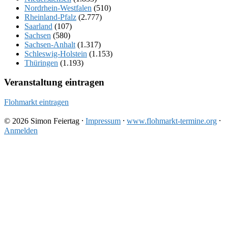
Nordrhein-Westfalen
(510)
Rheinland-Pfalz
(2.777)
Saarland
(107)
Sachsen
(580)
Sachsen-Anhalt
(1.317)
Schleswig-Holstein
(1.153)
Thüringen
(1.193)
Veranstaltung eintragen
Flohmarkt eintragen
© 2026 Simon Feiertag ⸱
Impressum
⸱
www.flohmarkt-termine.org
⸱
Anmelden