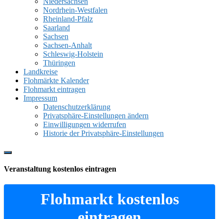
Niedersachsen
Nordrhein-Westfalen
Rheinland-Pfalz
Saarland
Sachsen
Sachsen-Anhalt
Schleswig-Holstein
Thüringen
Landkreise
Flohmärkte Kalender
Flohmarkt eintragen
Impressum
Datenschutzerklärung
Privatsphäre-Einstellungen ändern
Einwilligungen widerrufen
Historie der Privatsphäre-Einstellungen
Show
Offscreen
Veranstaltung kostenlos eintragen
Content
Flohmarkt kostenlos
eintragen