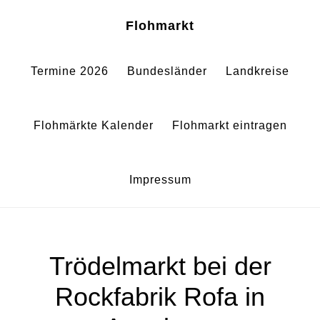
Zum
Zur
Sh
Flohmarkt
Of
Inhalt
Fußzeile
Co
springen
springen
Termine 2026
Bundesländer
Landkreise
Flohmärkte Kalender
Flohmarkt eintragen
Impressum
Trödelmarkt bei der
Rockfabrik Rofa in