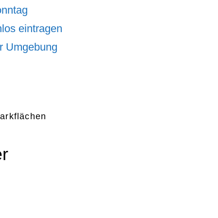
onntag
los eintragen
er Umgebung
arkflächen
er