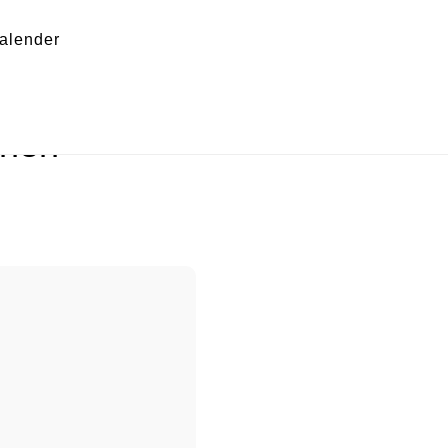
Sh
alender
Of
Co
haus an den
chen