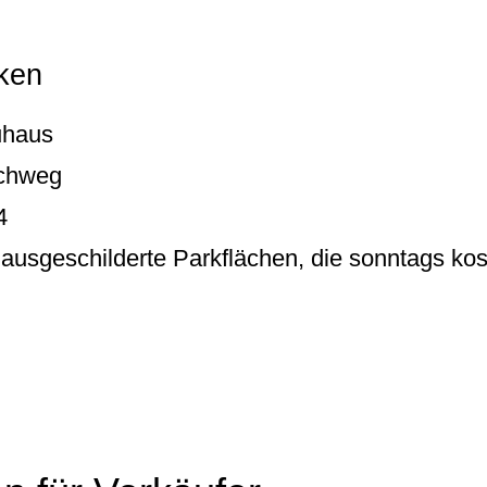
ken
uhaus
schweg
4
ausgeschilderte Parkflächen, die sonntags kost