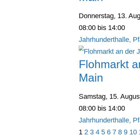
Donnerstag, 13. Au
08:00 bis 14:00
Jahrhunderthalle, Pf
Flohmarkt a
Main
Samstag, 15. Augus
08:00 bis 14:00
Jahrhunderthalle, Pf
1
2
3
4
5
6
7
8
9
10