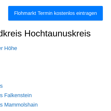
Flohmarkt Termin kostenlos eintragen
dkreis Hochtaunuskreis
er Höhe
us
s Falkenstein
us Mammolshain