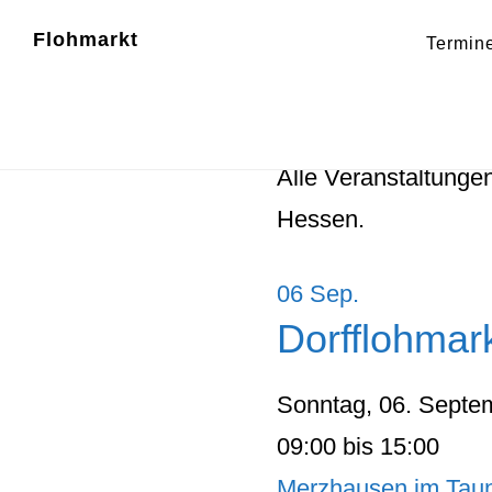
Zum
Zur
Flohmarkt
Termin
Inhalt
Fußzeile
Flohmärkte 
springen
springen
Alle Veranstaltunge
Hessen.
06
Sep.
Dorfflohmar
Sonntag, 06. Septe
09:00 bis 15:00
Merzhausen im Tau