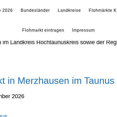
e 2026
Bundesländer
Landkreise
Flohmärkte K
in Hochtaunuskreis und de
Flohmarkt eintragen
Impressum
n im Landkreis Hochtaunuskreis sowie der Re
kt in Merzhausen im Taunus
mber 2026
nus