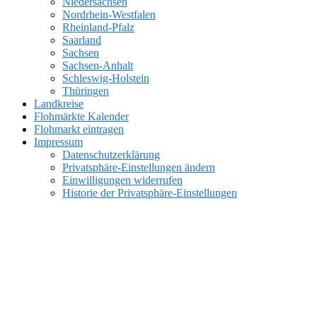
Niedersachsen
Nordrhein-Westfalen
Rheinland-Pfalz
Saarland
Sachsen
Sachsen-Anhalt
Schleswig-Holstein
Thüringen
Landkreise
Flohmärkte Kalender
Flohmarkt eintragen
Impressum
Datenschutzerklärung
Privatsphäre-Einstellungen ändern
Einwilligungen widerrufen
Historie der Privatsphäre-Einstellungen