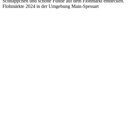
Schnäppchen und schöne Funde auf dem Flohmarkt entdecken.
Flohmärkte 2024 in der Umgebung Main-Spessart