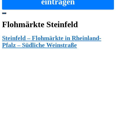
eintragen
Hide
Offscreen
Flohmärkte Steinfeld
Content
Steinfeld – Flohmärkte in Rheinland-
Pfalz – Südliche Weinstraße