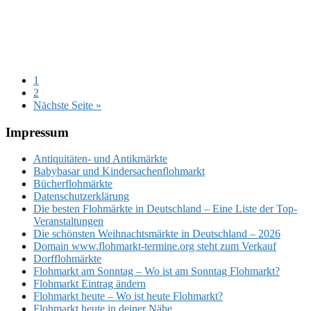
Seite
1
Seite
2
aufrufen
Nächste Seite
»
Footer
Impressum
Antiquitäten- und Antikmärkte
Babybasar und Kindersachenflohmarkt
Bücherflohmärkte
Datenschutzerklärung
Die besten Flohmärkte in Deutschland – Eine Liste der Top-
Veranstaltungen
Die schönsten Weihnachtsmärkte in Deutschland – 2026
Domain www.flohmarkt-termine.org steht zum Verkauf
Dorfflohmärkte
Flohmarkt am Sonntag – Wo ist am Sonntag Flohmarkt?
Flohmarkt Eintrag ändern
Flohmarkt heute – Wo ist heute Flohmarkt?
Flohmarkt heute in deiner Nähe