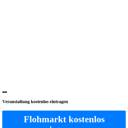
Show
Offscreen
Veranstaltung kostenlos eintragen
Content
Flohmarkt kostenlos